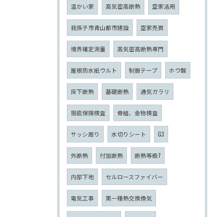
温かい家
高気密高断熱
空家活用
我孫子市青山都市建設
空家売買
境界確定測量
高気密高断熱専門
屋根防水紙ウルト
制振テープ
ホウ酸
床下断熱
基礎断熱
通気ガラリ
瑕疵保険検査
骨組、金物検査
サッシ周り
水切りシート
G3
外断熱
付加断熱
断熱等級7
内部下地
セルロースファイバー
電気工事
第一種熱交換換気