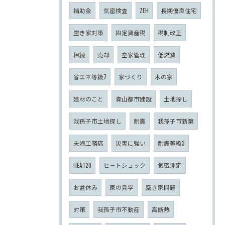
補助金
気密検査
ZEH
長期優良住宅
空き家対策
固定資産税
税制改正
相続
売却
空家管理
低燃費
省エネ等級7
家づくり
木の家
建材のこと
青山都市建設
土地探し
我孫子市土地探し
耐震
我孫子市新築
夫婦工務店
災害に強い
耐震等級3
HEAT20
ヒ－トショック
気密測定
お盆休み
家の見学
空き家問題
対策
我孫子市不動産
高断熱