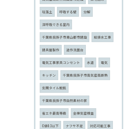
珪藻土
呼吸する壁
分解
深呼吸できる室内
千葉県我孫子市青山都市建設
給排水工事
建具屋製作
造作洗面台
電気工事家具コンセント
水道
電気
キッチン
千葉県我孫子市高気密高断熱
玄関タイル鮫肌
千葉県我孫子市自然素材の家
省エネ最高等級
全棟気密検査
C値0.3以下
ナフサ不足
対応可能工事