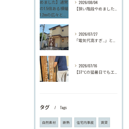
2026/08/04
【狭い階段やめました】通常の1.5倍ある横幅1.2mの広々と...
2026/07/27
「電気代高すぎ…」とお悩みの方へ！最高峰の断熱等級7＆Ua値...
2026/07/16
【37℃の猛暑日でもエアコンは2台！】「断熱等級7」「UA値...
タグ
Tags
自然素材
断熱
住宅内事故
賃貸