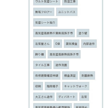
ウルト気密シート
防湿工事
無垢フロアー
ユニットバス
気密シート貼り
高気密高断熱千葉県我孫子市
塗り壁
左官屋さん
C値
漏気検査
内部造作
飾り棚
高気密高断熱我孫子市
タイル工事
造作洗面
改修建築確認申請
検査済証
耐震断熱
収納
階段格子
キャットウォーク
大工さん造作
ディバネート
左官
高気密高断熱青山都市建設
目地詰め