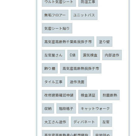
ウルト気密シート
防湿工事
無垢フロアー
ユニットバス
気密シート貼り
高気密高断熱千葉県我孫子市
塗り壁
左官屋さん
C値
漏気検査
内部造作
飾り棚
高気密高断熱我孫子市
タイル工事
造作洗面
改修建築確認申請
検査済証
耐震断熱
収納
階段格子
キャットウォーク
大工さん造作
ディバネート
左官
高気密高断熱青山都市建設
目地詰め