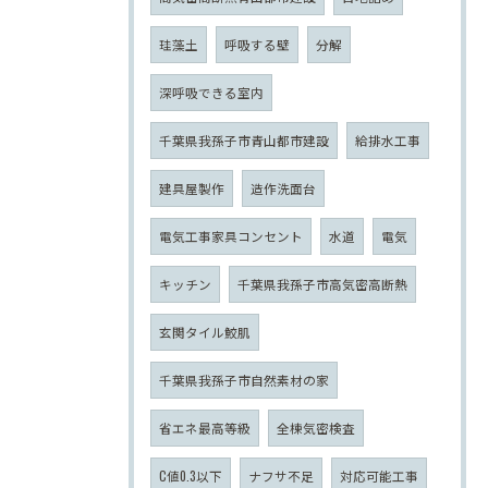
珪藻土
呼吸する壁
分解
深呼吸できる室内
千葉県我孫子市青山都市建設
給排水工事
建具屋製作
造作洗面台
電気工事家具コンセント
水道
電気
キッチン
千葉県我孫子市高気密高断熱
玄関タイル鮫肌
千葉県我孫子市自然素材の家
省エネ最高等級
全棟気密検査
C値0.3以下
ナフサ不足
対応可能工事