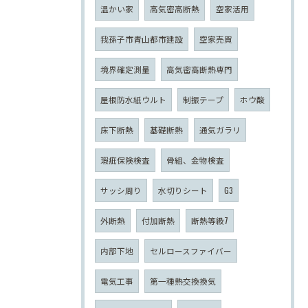
温かい家
高気密高断熱
空家活用
我孫子市青山都市建設
空家売買
境界確定測量
高気密高断熱専門
屋根防水紙ウルト
制振テープ
ホウ酸
床下断熱
基礎断熱
通気ガラリ
瑕疵保険検査
骨組、金物検査
サッシ周り
水切りシート
G3
外断熱
付加断熱
断熱等級7
内部下地
セルロースファイバー
電気工事
第一種熱交換換気