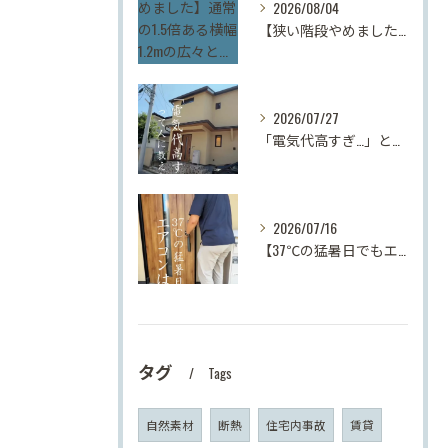
2026/08/04
【狭い階段やめました】通常の1.5倍ある横幅1.2mの広々と...
2026/07/27
「電気代高すぎ…」とお悩みの方へ！最高峰の断熱等級7＆Ua値...
2026/07/16
【37℃の猛暑日でもエアコンは2台！】「断熱等級7」「UA値...
タグ
Tags
自然素材
断熱
住宅内事故
賃貸