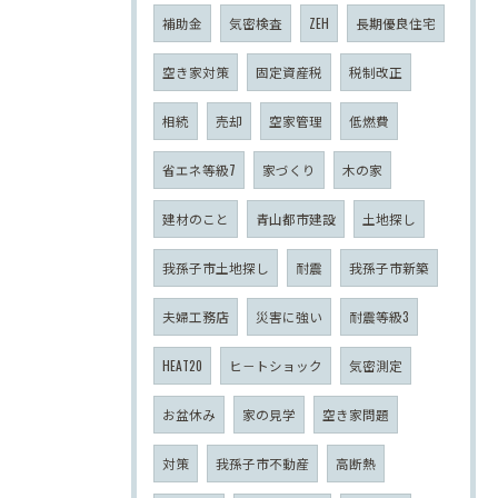
補助金
気密検査
ZEH
長期優良住宅
空き家対策
固定資産税
税制改正
相続
売却
空家管理
低燃費
省エネ等級7
家づくり
木の家
建材のこと
青山都市建設
土地探し
我孫子市土地探し
耐震
我孫子市新築
夫婦工務店
災害に強い
耐震等級3
HEAT20
ヒ－トショック
気密測定
お盆休み
家の見学
空き家問題
対策
我孫子市不動産
高断熱